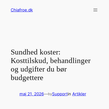
Spring
Chiafroe.dk
til
indhold
Sundhed koster:
Kosttilskud, behandlinger
og udgifter du bør
budgettere
maj 21, 2026
—
Support
in
Artikler
by